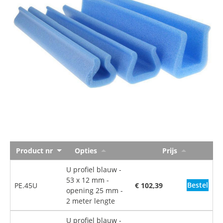
Product nr
Opties
Prijs
U profiel blauw -
53 x 12 mm -
Bestel
PE.45U
€ 102,39
opening 25 mm -
2 meter lengte
U profiel blauw -