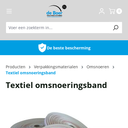
de hoofdinhoud
0
ng
Hoge kwaliteit
Producten
Verpakkingsmaterialen
Omsnoeren
Textiel omsnoeringsband
Textiel omsnoeringsband