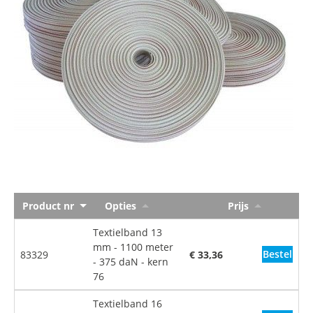
Product nr
Opties
Prijs
Textielband 13
mm - 1100 meter
Bestel
83329
€ 33,36
- 375 daN - kern
76
Textielband 16