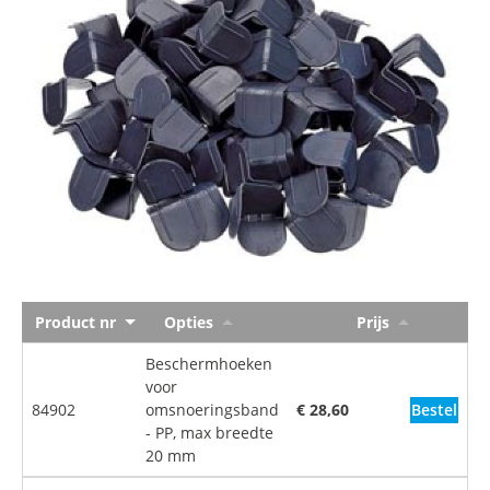
Product nr
Opties
Prijs
Beschermhoeken
voor
Bestel
84902
omsnoeringsband
€ 28,60
- PP, max breedte
20 mm