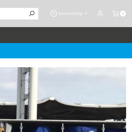
Service/help
0