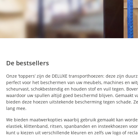
De bestsellers
Onze ‘toppers’ zijn de
DELUXE transporthoezen: deze zijn duurza
perfect voor het beschermen van uw meubels, machines en witg
scheurvast, schokbestendig en houden stof en vuil tegen. Boven
waardoor uw spullen altijd goed beschermd blijven. Gemaakt v
bieden deze hoezen uitstekende bescherming tegen schade. Ze 
lang mee.
DBV_2001
DBV_
We bieden maatwerkopties waarbij gebruik gemaakt kan worden
10
Stakker roll cradle 12-30 - 6012
Stakk
elastiek, klittenband, ritsen, spanbanden en insteekhoezen vo
€ 3,20
€ 2,5
kunt u kiezen uit verschillende kleuren en zelfs uw logo of rec
Bestel