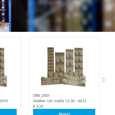
DBV_2001
D
 6010
Stakker roll cradle 12-30 - 6012
St
€ 3,20
€ 
Bestel