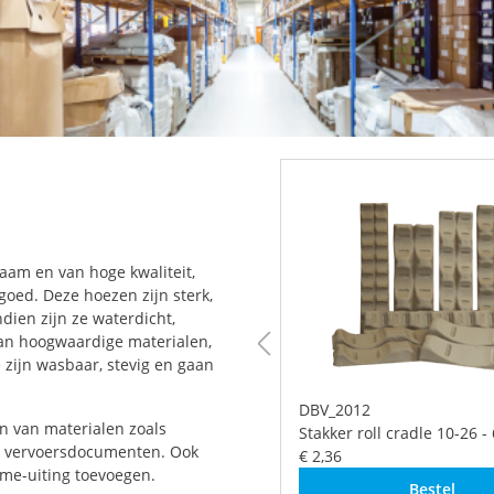
am en van hoge kwaliteit,
oed. Deze hoezen zijn sterk,
dien zijn ze waterdicht,
an hoogwaardige materialen,
zijn wasbaar, stevig en gaan
2004
DBV_2012
 van materialen zoals
er roll cradle 9-23 - 6009
Stakker roll cradle 10-26 -
or vervoersdocumenten. Ook
6
€ 2,36
lame-uiting toevoegen.
Bestel
Bestel