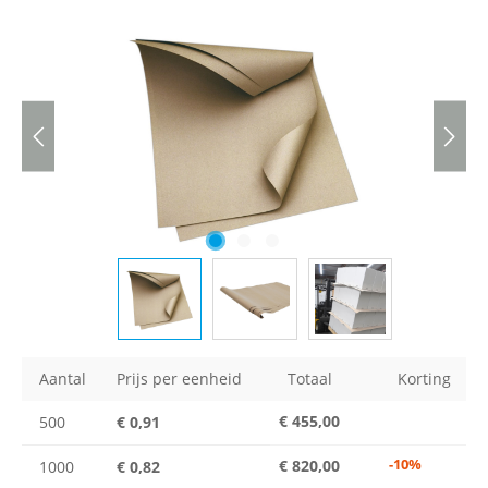
Aantal
Prijs per eenheid
Totaal
Korting
€ 455,00
500
€ 0,91
-10%
€ 820,00
1000
€ 0,82